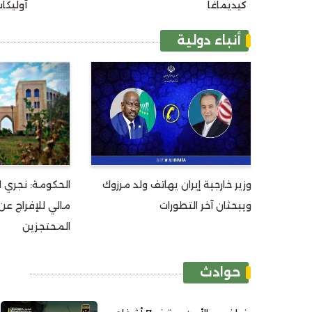
كيديماغا
آوليكا
أنباء دولية
وزير خارجية إيران يهاتف ولد مرزوك
الحكومة: نجري 
ويبحثان آخر التطورات
مالي للإفراج عن
المحتجزين
حوادث