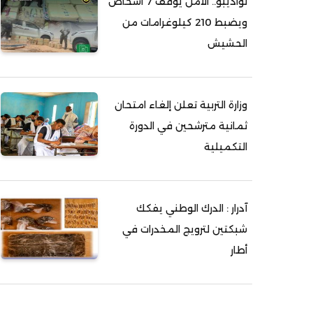
نواذيبو.. الأمن يوقف 7 أشخاص
ويضبط 210 كيلوغرامات من
الحشيش
وزارة التربية تعلن إلغاء امتحان
ثمانية مترشحين في الدورة
التكميلية
آدرار : الدرك الوطني يفكك
شبكتين لترويج المخدرات في
أطار