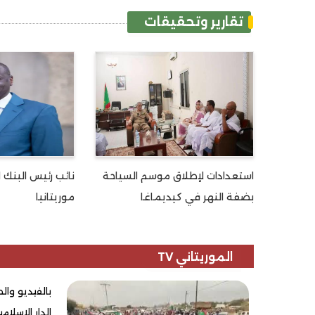
تقارير وتحقيقات
استعدادات لإطلاق موسم السياحة
نائب رئيس البنك ا
بضفة النهر في كيديماغا
موريتانيا
الموريتاني TV
بالفيديو وا
الدار الإسلام