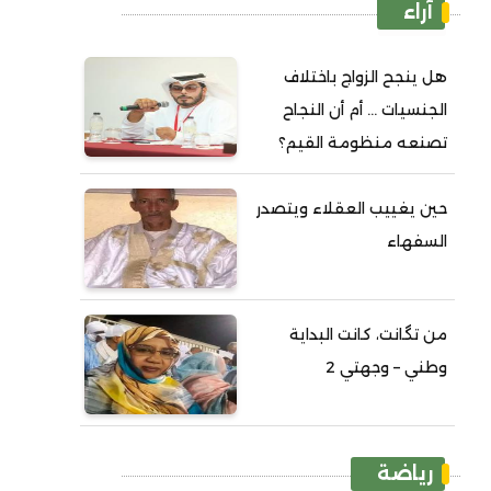
آراء
هل ينجح الزواج باختلاف
الجنسيات ... أم أن النجاح
تصنعه منظومة القيم؟
حين يغييب العقلاء ويتصدر
السفهاء
من تگانت، كانت البداية
وطني – وجهتي 2
رياضة