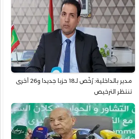
مدير بالداخلية: رُخّص لـ18 حزبا جديدا و26 أخرى
تنتظر الترخيص