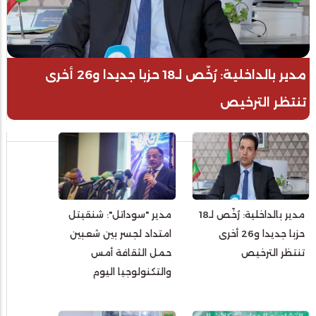
مدير بالداخلية: رُخّص لـ18 حزبا جديدا و26 أخرى
تنتظر الترخيص
مدير بالداخلية: رُخّص لـ18
مدير "سوداتل": شنقيتل
حزبا جديدا و26 أخرى
امتداد لجسر بين شعبين
تنتظر الترخيص
حمل الثقافة أمس
والتكنولوجيا اليوم