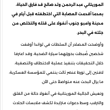
الموريتاني عبد الرحمن ولد صالح قد فارق الحياة،
بعدما أقدمت العصابة التي اختطفته قبل أيام في
مدينة وامبو جنوب أنغولا على قتله والتخلص من
جثته في البحر.
وأوضحت المصادر أن السلطات في لواندا أوقفت
شخصين ضُبطت بحوزتهما سيارة الضحية، وقد اعترفا
خلال التحقيقات بتنفيذ عملية الاختطاف والتصفية،
لافتين إلى تورط عنصر ثالث ينتمي للمؤسسة العسكرية،
ما يزال البحث عنه متواصلاً حتى الآن.
وتعيش الجالية الموريتانية في أنغولا حالة من القلق
والترقب، وسط دعوات متزايدة لكشف ملابسات الحادث