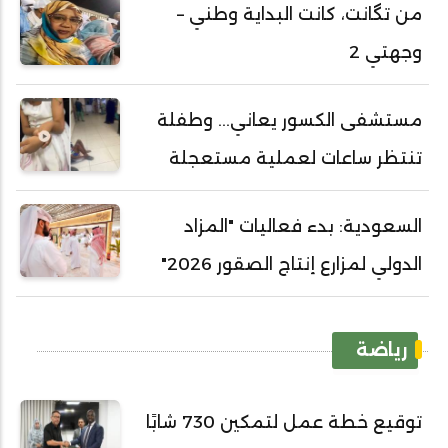
من تگانت، كانت البداية وطني –
وجهتي 2
مستشفى الكسور يعاني... وطفلة
تنتظر ساعات لعملية مستعجلة
السعودية: بدء فعاليات "المزاد
الدولي لمزارع إنتاج الصقور 2026"
رياضة
توقيع خطة عمل لتمكين 730 شابًا