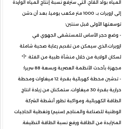
المياه بواد الْقاح، التي سترفع نسبة إنتاج المياه الواردة
إلى ازويرات بـ: 1000 متر مكعب يوميا، بعد أن دشن
توسعتها الأولى قبل سنتين؛
- وضع حجر الأساس للمستشفى الجهوي في
ازويرات،الذي سيمكن من تقديم رعاية صحية شاملة
لسكان الولاية من خلال منشأة طبية من الفئة: "أ"
مجهزة بأحدث الأنظمة العصرية وبسعة 88 سريرا؛
- تدشين محطة كهربائية بقدرة 12 ميغاوات ومحطة
حرارية بقدرة 30 ميغاوات، ستمكنان من زيادة انتاج
الطاقة الكهربائية، ومواكبة تطور أنشطة الشركة
الوطنية للصناعة والمناجم (سنيم) وتغطية الحاجيات
المتزايدة من الطاقة ورفع نسبة الطاقة النظيفة.