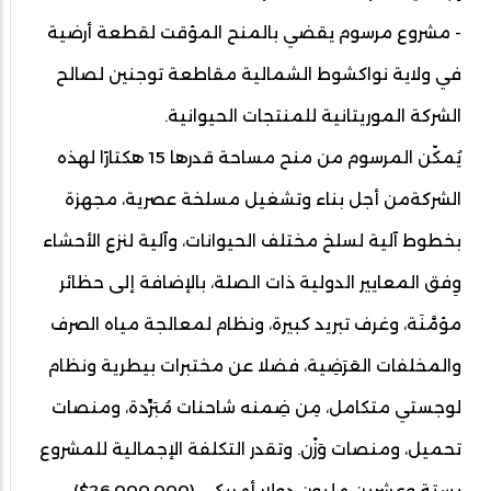
- مشروع مرسوم يقضي بالمنح المؤقت لقطعة أرضية
في ولاية نواكشوط الشمالية مقاطعة توجنين لصالح
الشركة الموريتانية للمنتجات الحيوانية.
يُمكّن المرسوم من منح مساحة قدرها 15 هكتارًا لهذه
الشركةمن أجل بناء وتشغيل مسلخة عصرية، مجهزة
بخطوط آلية لسلخ مختلف الحيوانات، وآلية لنزع الأحشاء
وِفق المعايير الدولية ذات الصلة، بالإضافة إلى حظائر
مؤمَّنَة، وغرف تبريد كبيرة، ونظام لمعالجة مياه الصرف
والمخلفات العَرَضِية، فضلا عن مختبرات بيطرية ونظام
لوجستي متكامل، مِن ضِمنه شاحنات مُبَرِّدة، ومنصات
تحميل، ومنصات وَزْن. وتقدر التكلفة الإجمالية للمشروع
بستة وعشرين مليون دولار أمريكي (26.000.000$).