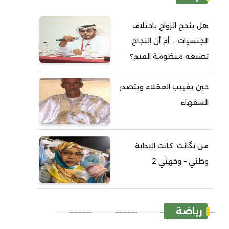
هل ينجح الزواج باختلاف
الجنسيات ... أم أن النجاح
تصنعه منظومة القيم؟
حين يغييب العقلاء ويتصدر
السفهاء
من تگانت، كانت البداية
وطني – وجهتي 2
رياضة