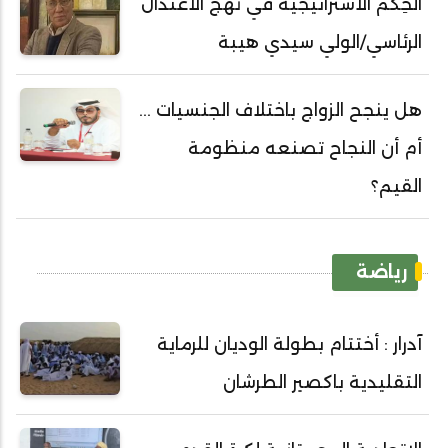
الحِكم الاستراتيجية في نهج الاعتدال
الرئاسي/الولي سيدي هيبة
هل ينجح الزواج باختلاف الجنسيات ...
أم أن النجاح تصنعه منظومة
القيم؟
رياضة
آدرار : أختتام بطولة الوديان للرماية
التقليدية باكصير الطرشان