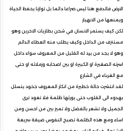
الارض فالدفع هنا ليس صراعا دائما بل توازنا يحفظ الحياة
ويمنعها من الانهيار
لكن كيف يستمر الانسان في شحن بطاريات الاخرين وهو
مستنزف من الداخل وكيف يطلب منه العطاء الدائم
وهو لا يجد من يرد له القليل من المعروف سواء داخل
اسرته الصغيرة او الكبيرة او بين اصحابه وزملائه او حتى
مع الغرباء في الشارع
لقد انتشرت حالة خطيرة من انكار المعروف جحود يتسلل
بهدوء الى القلوب حتى يورثها ظلمة فلا تعود ترى
الجميل ولا تشعر بالفضل ولا تميز بين من احسن ومن
اساء ومع هذه الظلمة تصبح النفوس ضيقة سريعة
الاشتعال فيكره الناس بعضهم بعضا دون سبب واضح