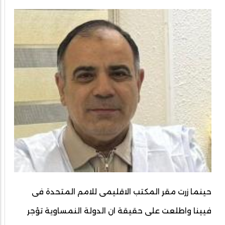
حينما زرت مقر المكتب الاقليمى للامم المتحدة فى
فيينا واطلعت على حقيقة ان الدولة النمساوية تؤجر