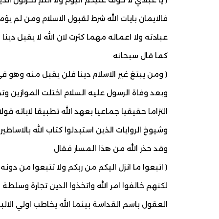
فالايمان بايات الله شرط لقبول الاسلام ومن لم يؤ
عبادته ولا اعماله مهما كثرت لان الله لا يقبل دي
كما قال سبحانه
( ومن يبتغ غير الاسلام دينا فلن يقبل منه وهو في ا
وبعد وفاة الرسول عليه السلام اختلت الموازين وت
التزاما حقيقيا جماعيا بعهد الله تطبيقا لاياته ق
وشيوخ الروايات الذين استبدلوا كتاب الله بالاساطير 
وقد حذر الله من هذا المسار فقال
( اتبعوا ما انزل اليكم من ربكم ولا تتبعوا من دونه او
لكنهم خالفوا امر الله واتخذوا الدين تجارة وسلطة
العقول باسم القداسة بينما الله يخاطب اولي الالباب