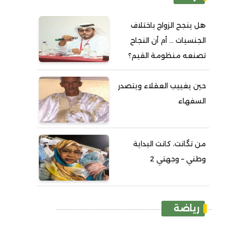
هل ينجح الزواج باختلاف
الجنسيات ... أم أن النجاح
تصنعه منظومة القيم؟
حين يغييب العقلاء ويتصدر
السفهاء
من تگانت، كانت البداية
وطني – وجهتي 2
رياضة