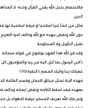
فالاعتصام بحبل ا
الدين
فكل من انشأ حزبا اسلاميا او فرقة اسلامية لها
دون الله ونقض عهده مع الله وخالف امره الصريح ال
تقبل التأويل ولا المساومة
وقد قرر الله هذا العهد بوضوح في قوله سبحانه
( آمن الرسول بما انزل اليه من ربه والمؤمنون كل 
غفرانك ربنا واليك المصير ) البقرة ٢٨٥
فهذه الاية تمثل ميثاق الايمان وقسم الطاعة الذي 
بعهده فقد اسقط التزامه ونقض ايمانه وخالف شرط 
ولم يترك الله تعريف المسلم عرضة للاهواء بل حد
( يا عبادي لا خوف عليكم اليوم ولا انتم تحزنون الذين آ