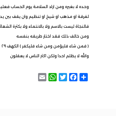
وحده لا بغيره ومن اراد السلامة يوم الحساب فعليه
لفرقة او مذهب او شيخ او تنظيم وان يقف بين يدي ا
فالنجاة ليست بالاسم ولا بالانتماء ولا بكثرة الشعائر
ومن خالف ذلك فقد اختار طريقه بنفسه
( فمن شاء فليؤمن ومن شاء فليكفر ) الكهف ٢٩
والله لا يظلم احدا ولكن اكثر الناس لا يعقلون
WhatsApp
Email
Facebook
Twitter
Share