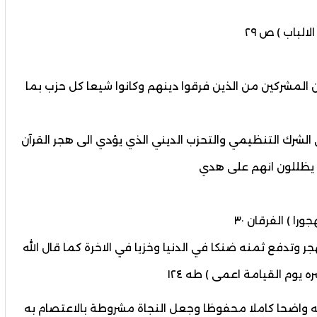
لالباب ) ص ٢٩
من المشركين من الذين فرقوا دينهم وكانوا شيعا كل حزب بما
لشرك التنظيمي والتحزب الديني الذي يؤدي الى هجر القرآن
يظللون انهم على هدي
را ) الفرقان ٣٠
جر وتدفع ثمنه ضنكا في الدنيا وخزيا في الاخرة كما قال الله
وم القيامة اعمى ) طه ١٢٤
كتابه واضحا كاملا محفوظا وجعل النجاة مشروطة بالاعتصام به