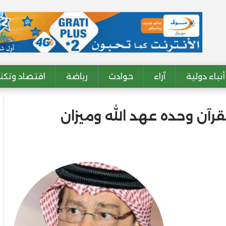
أنباء دولية
آراء
حوادث
رياضة
اقتصاد وتكنو
رآن وحده عهد الله وميزان