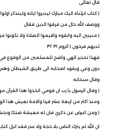
قال تعالى
( كتاب انزلناه اليك مبارك ليدبروا اياته وليتذكر اولوا ا
ووصف الله حال من فرقوا الدين فقال
( منيبين اليه واتقوه واقيموا الصلاة ولا تكونوا 
لديهم فرحون ) الروم ٣١ ٣٢
فهذا تحذير الهي واضح للمسلمين من الوقوع في ا
دون وعي ويقود اصحابه الى طريق الشيطان وهم 
وقال سبحانه
( وقال الرسول يا رب ان قومي اتخذوا هذا القرآن مهجو
ومنذ اكثر من اربعة عشر قرنا والامة تعيش هذا اله
( ومن اعرض عن ذكري فان له معيشة ضنكا ونحشره ي
ان الله لم يترك الناس بلا حجة ولا عذر فقد انزل 