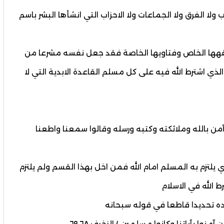
لله يعني القرآن وحده٠ لا المذاهب ولا الفرق ولا الجماعات ولا الاحزاب التي انشأها البشر باسم
 فقهها الخاص وفتاويها الخاصة فقد جعل نفسه مشرعا من
ذي اشترط الله فيه على كل مسلم القاعدة الابدية التي لا
آمن بالله وملائكته وكتبه ورسله وقالوا سمعنا واطعنا
يلتزم به المسلم امام الله فمن اخل بهذا القسم ولم يلتزم
الله في الاسلام
ده تحديدا قاطعا في قوله سبحانه
منوا بآياتنا وكانوا مسلمين ) الزخرف ٦٨ ٦٩