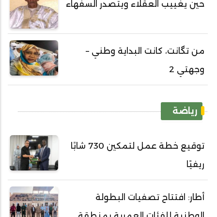
حين يغييب العقلاء ويتصدر السفهاء
من تگانت، كانت البداية وطني –
وجهتي 2
رياضة
توقيع خطة عمل لتمكين 730 شابًا
ريفيًا
أطار: افتتاح تصفيات البطولة
الوطنية للفئات العمرية بمنطقة