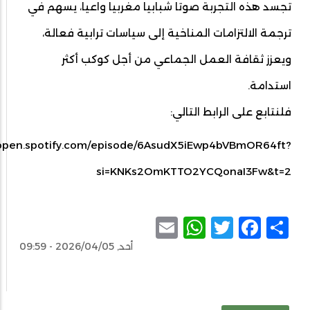
تجسد هذه التجربة صوتا شبابيا مغربيا واعيا، يسهم في
ترجمة الالتزامات المناخية إلى سياسات ترابية فعالة،
ويعزز ثقافة العمل الجماعي من أجل كوكب أكثر
استدامة.
فلنتابع على الرابط التالي:
/open.spotify.com/episode/6AsudX5iEwp4bVBmOR64ft?
si=KNKs2OmKTTO2YCQonaI3Fw&t=2
WhatsApp
Email
Facebook
Twitter
Share
أحد, 2026/04/05 - 09:59