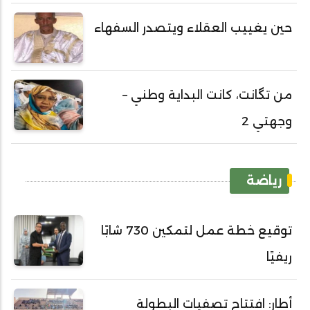
حين يغييب العقلاء ويتصدر السفهاء
من تگانت، كانت البداية وطني –
وجهتي 2
رياضة
توقيع خطة عمل لتمكين 730 شابًا
ريفيًا
أطار: افتتاح تصفيات البطولة