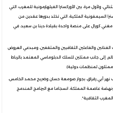
ائي، ولأول مرة، بين الأوركسترا الفيلهارمونية للمغرب، التي
 30 لتأسيسها، والأوركسترا السيمفونية الملكية، التي تخلد بدورها عقدين من
لعطاء الفني؛ حيث امتزجت مواهب 76 عازفا و40 مغني كورال على منصة واحدة بقيادة دينا بن سعيد، في
لفنانين والفاعلين الثقافيين والمثقفين، ومبدعي العروض
الم، إلى جانب ممثلين للسلك الدبلوماسي المعتمد بالرباط
 وممثلون لمنظمات دولية).
اف نهر أبي رقراق، بجوار صومعة حسان وضريح محمد الخامس،
ونهضة عاصمة المملكة، انسجاما مع البرنامج المندمج
المغرب الثقافية".