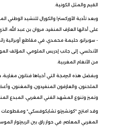
القيم والمثل الكونية.
وبعد تأدية الأوركسترا والكورال للنشيد الوطني ا
على أدائها العازف المنفرد، مروان بن عبد الله، ا
- سوبرانو، حليمة محمدي، في مقاطع أوبرالية رائع
الأندلسي، إلى جانب إدريس الملومي، المؤلف الم
من الأنغام المغربية.
وبفضل هذه البرمجة التي أحياها فنانون مغاربة، ح
الملحنون، والعازفون المنفردون، والمغنون، وأعضا
وتميز وتنوع المشهد الفني المغربي، المبدع المن
وقد امتزج "كونشيرتو تشايكوفسكي" ومقطوعات الأوبر
المغربي المعاصر، في حوار راق بين الريبرتوار المو