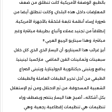
بالطبع، الوصفة الأمريكية كانت تنطلق من ضعف
المعارضات داخل هذه البلدان، وكانت تنطلق أيضا من
ضرورة إرساء أنظمة تابعة مُلحَقَة بالأجهزة الأمريكية،
إنطلاقاً من تجنيد عملاء وأتباع، بطريقة مباشرة وغير
مباشرة. وهذا سيناريو الربيع العربي !!
أبرز غرائب هذا السيناريو، أن اليسار الذي الذي كان خلال
سبعينات وثمانينات القرن الماضي ماركسيا، لينينيا،
يدافع ويتبنى ديكتاتورية البروليتاريا، ويتبنى الصراع
الطبقي من أجل تحرير الطبقات العاملة والطبقات
الشعبية المسحوقة، من نَير الاحتلال ومن نَير الإستغلال
بكل أشكاله،،، أصبح هذا اليسار ينتصر ويصطف وراء
تنظيمات هي تنظيمات إقطاعية، رجعية، وهي