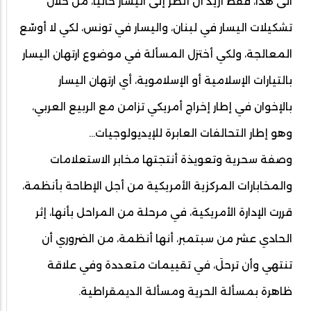
الى هذا، فقط أريد أن أنظر إلى اليسار حاليا، من خلال
تشكيلات اليسار في لبنان، واليسار في تونس، لكي لا أوسّع
المعالجة، ولكي أختزل المسألة في موضوع ارتهان اليسار
بالتيارات الإسلامية أو الإسلاموية، أي ارتهان اليسار
بالإخوان في إطار إخراج أمريكي تزامن مع الربيع العربي،
وهو إطار التحالفات العابرة للإيديولوجيات...
وصفة سحرية وتعويذة أنتجتها مخابر الاستعلامات
والمخابارات المركزية الأمريكية من أجل الإطاحة بأنظمة،
قررت الإدارة الأمريكية، في مرحلة من المراحل بأنها، إثر
الحادي عشر من سبتمبر، أنها أنظمة، من الضروري أن
تنتهي وأن ترحلَ، في تقييمات متعددة وفي علاقة
ظاهرة بمسألة الحرية ومسألة الديمقراطية.