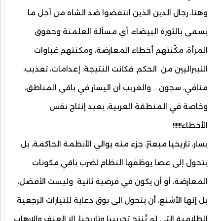
وهنا، رجال الدين الذين انتفضوا ضد الشاه من أجل ما
يسمى بالثورة البيضاء، أي مسألة العلمنة وحقوق
المرأة، مكّنتهم أخطاء المعارضة، ومكنتهم غباوات
الليبراليين من الحكم. فكانت النتيجة: إعدامات، تعذيب،
منافي، سجون.... والغريب أن اليسار في باقي المناطق،
وخاصة في المنطقة العربية، يعيد إنتاج نفس
الأخطاء!!!!!!
يسار، تاريخيا مبعثرٌ، جزء منه يوالي الأنظمة الحاكمة، بل
يتحول إلى عصا يوظفها النظام لضرب باقي مكونات
المعارضة، أو أن يكون في فرضية ثانية وليست الأفضل،
بل إنها الأشنع، أن يتحول الى بوق دعاية للتيارات الرجعية
الظلامية التي لم تُنتج تجريبيا وتاريخيا، إلا العنف والإرهاب