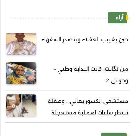
آراء
حين يغييب العقلاء ويتصدر السفهاء
من تگانت، كانت البداية وطني –
وجهتي 2
مستشفى الكسور يعاني... وطفلة
تنتظر ساعات لعملية مستعجلة