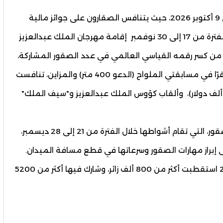
وينظِّم النادي سباق الملواح خلال الفترة من 4 إلى 9 أكتوبر 2026، حيث يتنافس الصقارون على جوائز مالية
وألقاب السباق في عددٍ من الفئات، فيما تشهد الفترة من 17 إلى 30 نوفمبر إقامة مهرجان الملك عبدالعزيز
 من كسر رقمه القياسي العالمي في عدد الصقور المشاركة،
بتسجيل رقم قياسي جديد شمل تسجيل 3536 صقرًا في مسابقتي الملواح (الدعو 400 متر) والمزاين، تنافست
لى جوائز تجاوزت 38 مليون ريال ( 10 ملايين و100 ألف دولار)، وألقاب كؤوس الملك عبدالعزيز و"سيف الملك"
وتُختتم فعاليات عام 2026 ببطولة كأس نادي الصقور، التي تقام أشواطها خلال الفترة من 21 إلى 28 ديسمبر،
إبراز مهارات الصقور وسرعاتها في قطع مسافة الميدان.
يذكر أن فعاليات نادي الصقور للعام الماضي 2025 استقطبت أكثر من 800 ألف زائر، وشارك فيها أكثر من 5200