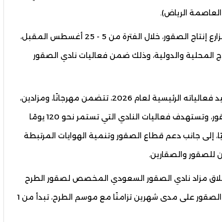
العاصمة الرياض).
ويسبق المعرض تنظيم فعاليات المزاد الدولي لمزارع إنتاج الصقور، خلال الفترة من 5 - 25 أغسطس المقبل،
اج المحلية والدولية، وذلك ضمن فعاليات نادي الصقور
وأوضح نادي الصقور السعودي، في بيان، أن مواعيد فعالياته الرئيسية لعام 2026، تتضمن مهرجانًا، ومزادين،
ومعرضًا، وسباقًا للملواح، وبطولة كأس نادي الصقور، وتستهدف فعاليات النادي التي تستمر نحو 120 يومًا
ًا، إلى جانب دعم قطاع الصقور وتنمية الهوايات المرتبطة
ن للصقور والصقارين.
 انطلاق مزاد نادي الصقور السعودي المخصص لصقور الطرح
المحلي (فرخ الشاهين البحري المهاجر)، ويستقبل الصقور على مدى شهرين تزامنًا مع موسم الطرح، تبدأ من 1