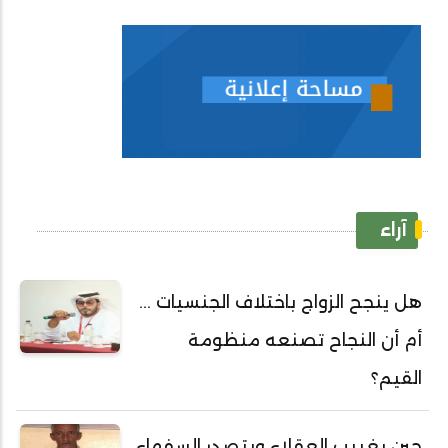
آراء
هل ينجح الزواج باختلاف الجنسيات ...
أم أن النجاح تصنعه منظومة
القيم؟
حين يغييب العقلاء ويتصدر السفهاء