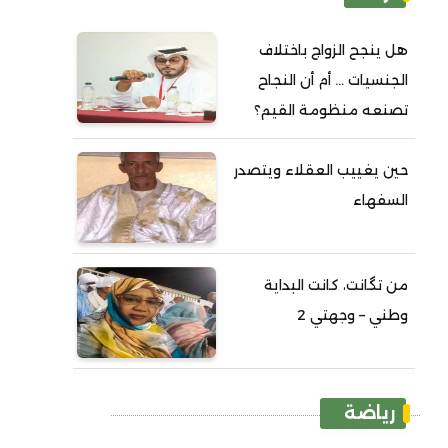
هل ينجح الزواج باختلاف
الجنسيات ... أم أن النجاح
تصنعه منظومة القيم؟
حين يغييب العقلاء ويتصدر
السفهاء
من تگانت، كانت البداية
وطني – وجهتي 2
رياضة