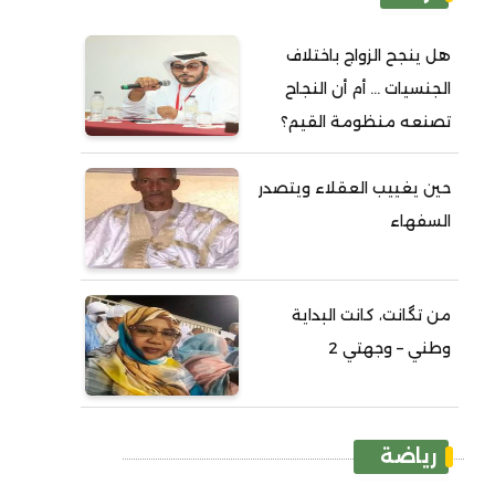
هل ينجح الزواج باختلاف
الجنسيات ... أم أن النجاح
تصنعه منظومة القيم؟
حين يغييب العقلاء ويتصدر
السفهاء
من تگانت، كانت البداية
وطني – وجهتي 2
رياضة