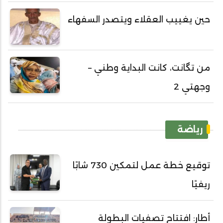
حين يغييب العقلاء ويتصدر السفهاء
من تگانت، كانت البداية وطني –
وجهتي 2
رياضة
توقيع خطة عمل لتمكين 730 شابًا
ريفيًا
أطار: افتتاح تصفيات البطولة