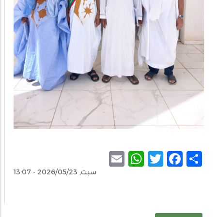
WhatsApp
Email
Facebook
Twitter
Share
سبت, 2026/05/23 - 13:07