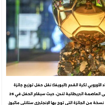
الأوروبي لكرة القدم (اليويفا) نقل حفل توزيع جائزة
الكرة الذهبية من مقره التقليدي في باريس إلى العاصمة البريطانية لندن، حيث سيقام الحفل في 26
 نسخة من الجائزة التي توج بها الإنجليزي ستانلي ماثيوز.