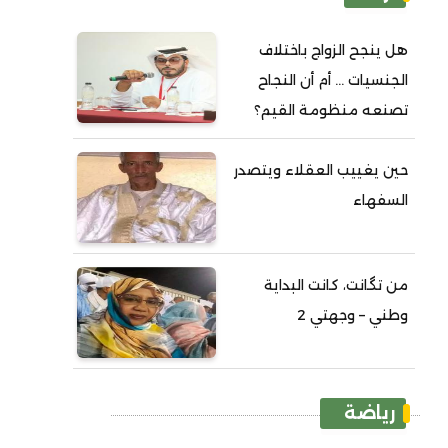
هل ينجح الزواج باختلاف
الجنسيات ... أم أن النجاح
تصنعه منظومة القيم؟
حين يغييب العقلاء ويتصدر
السفهاء
من تگانت، كانت البداية
وطني – وجهتي 2
رياضة