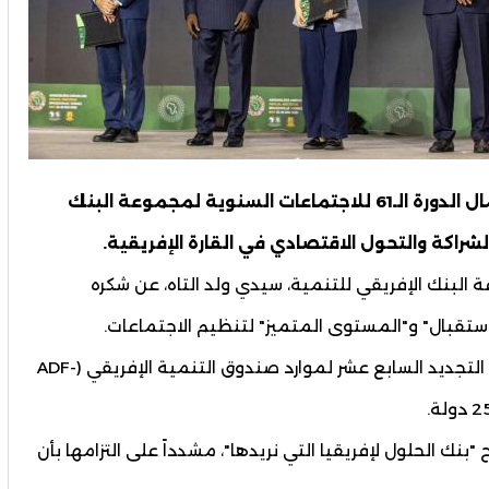
اختُتمت في العاصمة الكونغولية برازافيل، أعمال الدورة الـ61 للاجتماعات السنوية لمجموعة البنك
لشراكة والتحول الاقتصادي في القارة الإفريقية.
البنك الإفريقي للتنمية، سيدي ولد التاه، عن شكره
تقبال" و"المستوى المتميز" لتنظيم الاجتماعات.
وأعلن ولد التاه أن أنغولا تعهدت بالمساهمة في التجديد السابع عشر لموارد صندوق التنمية الإفريقي (ADF-
ك الحلول لإفريقيا التي نريدها"، مشدداً على التزامها بأن