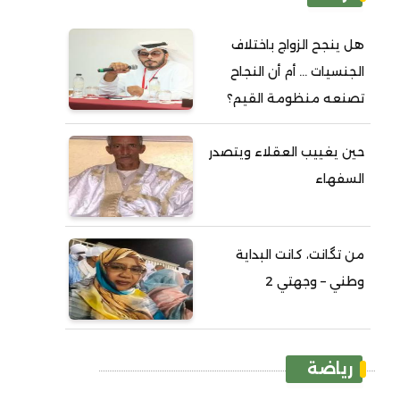
هل ينجح الزواج باختلاف
الجنسيات ... أم أن النجاح
تصنعه منظومة القيم؟
حين يغييب العقلاء ويتصدر
السفهاء
من تگانت، كانت البداية
وطني – وجهتي 2
رياضة