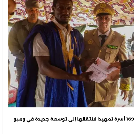
قالت السلطاتُ الموريتانية إنها قدّمت دعما لـ 169 أسرة تمهيدا لانتقالها إلى توسعة جديدة في ومبو