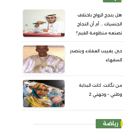
هل ينجح الزواج باختلاف
الجنسيات ... أم أن النجاح
تصنعه منظومة القيم؟
حين يغييب العقلاء ويتصدر
السفهاء
من تگانت، كانت البداية
وطني – وجهتي 2
رياضة