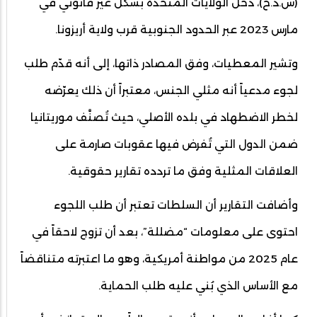
(س.د.ح)، دخل الولايات المتحدة بشكل غير قانوني في
مارس 2023 عبر الحدود الجنوبية قرب ولاية أريزونا.
وتشير المعطيات، وفق المصادر ذاتها، إلى أنه قدّم طلب
لجوء مدعياً أنه مثلي الجنس، معتبراً أن ذلك يعرّضه
لخطر الاضطهاد في بلده الأصلي، حيث تُصنَّف موريتانيا
ضمن الدول التي تُفرض فيها عقوبات صارمة على
العلاقات المثلية وفق ما تردده تقارير حقوقية.
وأضافت التقارير أن السلطات تعتبر أن طلب اللجوء
احتوى على معلومات “مضللة”، بعد أن تزوج لاحقاً في
عام 2025 من مواطنة أمريكية، وهو ما اعتبرته متناقضاً
مع الأساس الذي بُني عليه طلب الحماية.