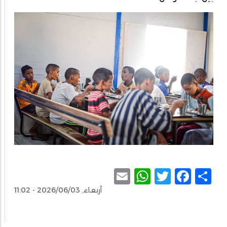
WhatsApp
Email
Facebook
Twitter
Share
أربعاء, 2026/06/03 - 11:02