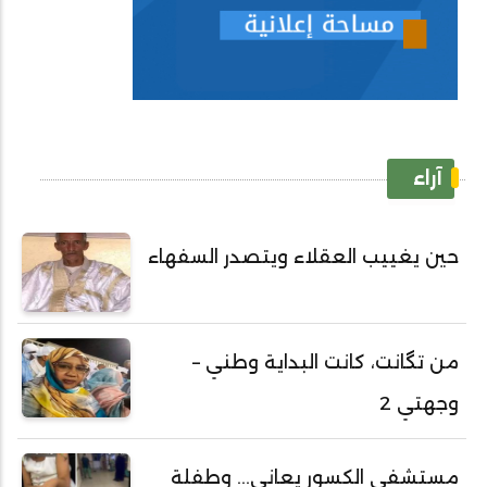
آراء
حين يغييب العقلاء ويتصدر السفهاء
من تگانت، كانت البداية وطني –
وجهتي 2
مستشفى الكسور يعاني... وطفلة