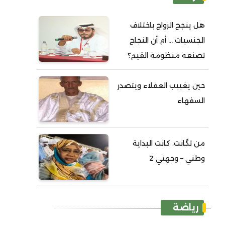
هل ينجح الزواج باختلاف
الجنسيات ... أم أن النجاح
تصنعه منظومة القيم؟
حين يغييب العقلاء ويتصدر
السفهاء
من تگانت، كانت البداية
وطني – وجهتي 2
رياضة