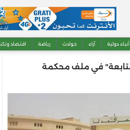
أنباء دولية
آراء
حوادث
رياضة
اقتصاد وتكنو
المتابعة" في ملف محكمة