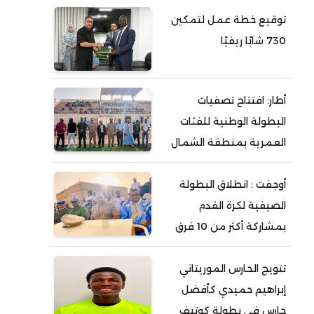
توقيع خطة عمل لتمكين
730 شابًا ريفيًا
أطار: افتتاح تصفيات
البطولة الوطنية للفئات
العمرية بمنطقة الشمال
أوجفت : انطلاق البطولة
الصيفية لكرة القدم
بمشاركة أكثر من 10 فرق
تتويج الحارس الموريتاني
إبراهيم حميدي كأفضل
حارس في بطولة كوتيف