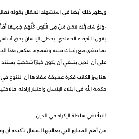
ويظهر ذلك أيضًا في استشهاد المقال بقوله تعالى
«وَلَوْ شَاءَ رَبُّكَ لَآمَنَ مَنْ فِي الْأَرْضِ كُلُّهُمْ جَمِيعًا أَفَأَ
يقول الشرفاء الحمادي: يحظى الإنسان بحق أساسي،
بما يتفق مع رغبات قلبه وضميره، يعكس هذا الحق ال
على أن الدين ينبغي أن يكون خيارًا شخصيًا يستند إل
هنا يبرز الكاتب فكرة عميقة مفادها أن التنوع في
حكمة الله في ابتلاء الإنسان واختبار إرادته. فالاخ
ثانياً: نفي سلطة الإكراه في الدين
من أهم المحاور التي يعالجها المقال تأكيده أن وظيف