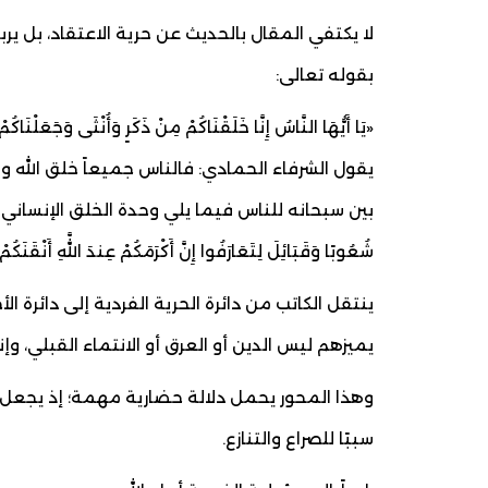
لا يكتفي المقال بالحديث عن حرية الاعتقاد، بل 
بقوله تعالى:
«يَا أَيُّهَا النَّاسُ إِنَّا خَلَقْنَاكُمْ مِنْ ذَكَرٍ وَأُنْثَى وَجَعَلْنَاكُ
يقول الشرفاء الحمادي: فالناس جميعاً خلق الله و
بين سبحانه للناس فيما يلي وحدة الخلق الإنساني في قوله: «يَا
شُعُوبًا وَقَبَائِلَ لِتَعَارَفُوا إِنَّ أَكْرَمَكُمْ عِندَ اللَّهِ أَنْقَنَكُمْ 
ينتقل الكاتب من دائرة الحرية الفردية إلى دائرة ال
يميزهم ليس الدين أو العرق أو الانتماء القبلي، و
وهذا المحور يحمل دلالة حضارية مهمة؛ إذ يجعل م
سببًا للصراع والتنازع.