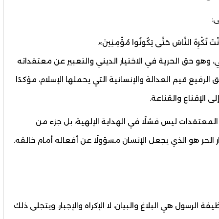
:
نْتَ تُكْرِهُ النَّاسَ حَتَّى يَكُونُوا مُؤْمِنِينَ».
 وهو حق الحرية في الاختيار الديني والتعبير عن معتقداته
رفيع قيم العدالة والإنسانية التي يحملها الإسلام، مؤكدًا
ى الإقناع والقناعة.
 المعتقدات ليس فشلًا في الهداية الإلهية، بل جزء من
تيار الحر هو الذي يجعل الإنسان مسؤولًا عن أفعاله أمام خالقه.
ة الرسول هي البلاغ والبيان، لا الإكراه والإجبار. ويتجلى ذلك