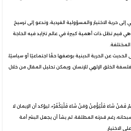
ي إلى حرية الاختيار والمسؤولية الفردية، وتدعو إلى ترسيخ
، وهي قيم تظل ذات أهمية كبيرة في عالم تتزايد فيه الحاجة
 المختلفة.
الحديث عن الحرية الدينية بوصفها حقًا اجتماعيًا أو سياسيًا،
ًا بفلسفة الخلق الإلهي للإنسان. ويمكن تحليل المقال من خلال
َمَنْ شَاءَ فَلْيُؤْمِنْ وَمَنْ شَاءَ فَلْيَكْفُرْ»، ليؤكد أن الإيمان لا
 سبحانه، رغم قدرته المطلقة، لم يشأ أن يجعل البشر أمة
ى الاختيار.