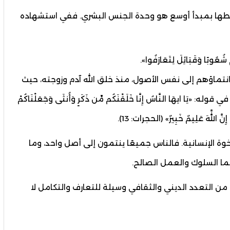
يربطها بمبدأ أوسع هو وحدة الجنس البشري. ففي استشهاده
مْ شُعُوبًا وَقَبَائِلَ لِتَعَارَفُوا».
انتماؤهم إلى نفس الأصول، منذ خلق الله آدم وزوجته، حيث
 ايهَا النَّاسُ إِنَّا خَلَقْنَكُم مِّن ذَكَرٍ وَأُنثَى وَجَعَلْنَاكُمْ
إِنَّ اللَّهَ عَلِيمٌ خَبِيرٌ» (الحجرات: 13).
أخوة الإنسانية. فالناس جميعًا ينتمون إلى أصل واحد، وما
إنما السلوك والعمل الصالح.
ن التعدد الديني والثقافي وسيلة للتعارف والتكامل لا