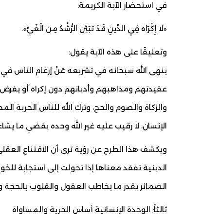
في استحضار الآية الكريمة:
«لَا إِكْرَاهَ فِي الدِّينِ قَدْ تَبَيَّنَ الرُّشْدُ مِنَ الْغَيِّ».
وتعليقًا على هذه الآية يقول:
ينهى الله سبحانه في تشريعه عَنْ إرغام الناس في
عقيدتهم ومذاهبهم وأديانهم دون إكراه أو يفرض ع
والزكاة والصوم والحج، وترك الله للناس الحرية 
الإنسان، لا رقيب عليه غير الله وحده يقضي ما يشا
ويكشف هذا الطرح عن رؤية ترى أن الاقتناع العقل
الدينية تفقد معناها إذا تحولت إلى استجابة للخوف
الضمائر بقدر ما يخاطب العقول والقلوب بالحجة وا
ثالثاً: الوحدة الإنسانية أساس الحرية والمساواة