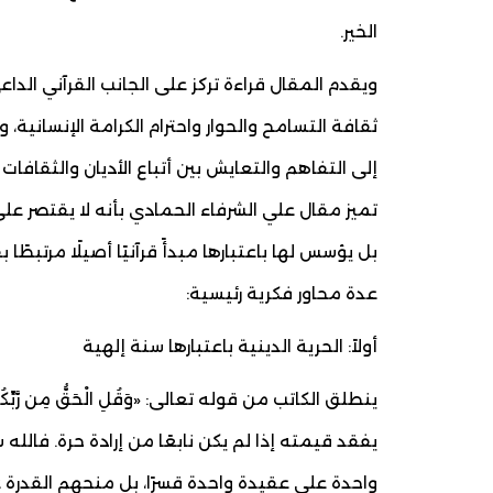
الخير.
ويقدم المقال قراءة تركز على الجانب القرآني الداع
ثقافة التسامح والحوار واحترام الكرامة الإنسانية
إلى التفاهم والتعايش بين أتباع الأديان والثقافات
تميز مقال علي الشرفاء الحمادي بأنه لا يقتصر على 
بل يؤسس لها باعتبارها مبدأً قرآنيًا أصيلًا مرتبط
عدة محاور فكرية رئيسية:
أولاً: الحرية الدينية باعتبارها سنة إلهية
ينطلق الكاتب من قوله تعالى: «وَقُلِ الْحَقُّ مِن رَّبِّكُمْ ف
يفقد قيمته إذا لم يكن نابعًا من إرادة حرة. فالله
واحدة على عقيدة واحدة قسرًا، بل منحهم القدرة عل