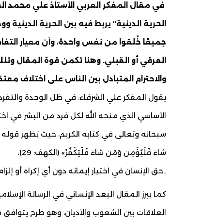
في مقال المفكر العربي الأستاذ علي محمد الش
الحرية الدينية" يربط فيه بين الحرية الدينية وو
جميعًا خُلقوا من نفس واحدة، وأن معيار التفا
العرقي أو القبلي. وهنا تكمن قوة المقال وتلك
والاحترام المتبادل بين الناس على اختلاف معتق
يقول المفكر علي الشرفاء: في ظل الوحدة والتفرد 
الأساسي الذي منحه الله لكل فرد من البشر في اختي
سبحانه وتعالى في كتابه الكريم، حيث يُظهر قوله تبارك 
شَاءَ فَلْيُؤْمِن وَمَن شَاءَ فَلْيَكْفُرْ» (الكهف: 29)،
..حق الإنسان في اختيار إيمانه دون أي إكراه أو إلزام
كما يبرز المقال البعد الإنساني في الرسالة الإسلا
العلاقات بين الشعوب والأديان، وهو طرح يتوافق م