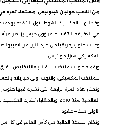
من اللاعب جوليان كينونيس، مستغلا ثغرة في 
وقد أنهت المكسيك الشوط الأول بالتقدم بهدف دو
في الدقيقة الـ67، سجله راؤول خيمينيز بضربة رأسية.
وعانت جنوب إفريقيا من طرد اثنين من لاعبيها هم
المكسيكي سيزار مونتيس.
ورغم محاولات منتخب البافانا بافانا تقليص الفار
للمنتخب المكسيكي، وانتهت أولى مبارياته بالخسار
وتعتبر هذه المرة الرابعة التي تشارك فيها جنوب 
الأولى منذ 4 عقود.
وتقام النسخة الحالية من كأس العالم في كل من ا