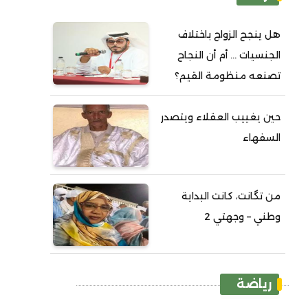
هل ينجح الزواج باختلاف
الجنسيات ... أم أن النجاح
تصنعه منظومة القيم؟
حين يغييب العقلاء ويتصدر
السفهاء
من تگانت، كانت البداية
وطني – وجهتي 2
رياضة