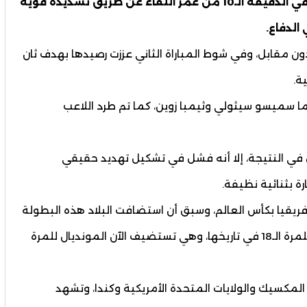
وكان المنتخب المكسيكي سباقا إلى التسجيل في الدقيقة الـ10 من عمر اللقاء عن طريق تسديدة قوية
الدفاع.
ن مقابل، وفي شوط المباراة الثاني عززت رصيدها بهدف ثان
ا سميسو سيثولي⁩ وثيمبا زوين، كما تم طرد اللاعب
ق في النتيجة، إلا أنه فشل في تشكيل تهديد حقيقي
ة بثنائية نظيفة.
إفريقيا بكأس العالم، وسبق أن استضافت البلاد هذه البطولة
العالمية سنة 2010، وبالمقابل تشارك المكسيك للمرة الـ18 في تاريخها، وهي تستضيف الآن المونديال للمرة
لمكسيك والولايات المتحدة الأمريكية وكندا، وتشهد