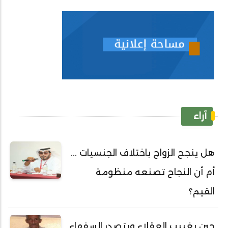
آراء
هل ينجح الزواج باختلاف الجنسيات ...
أم أن النجاح تصنعه منظومة
القيم؟
حين يغييب العقلاء ويتصدر السفهاء