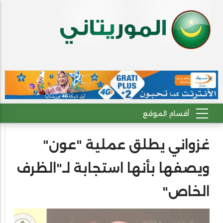
غزواني يطلق عملية "عون"
ويصفها بأنها استجابة لـ"الظرف
الخاص"