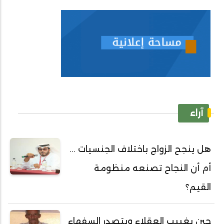
آراء
هل ينجح الزواج باختلاف الجنسيات ...
أم أن النجاح تصنعه منظومة
القيم؟
حين يغييب العقلاء ويتصدر السفهاء