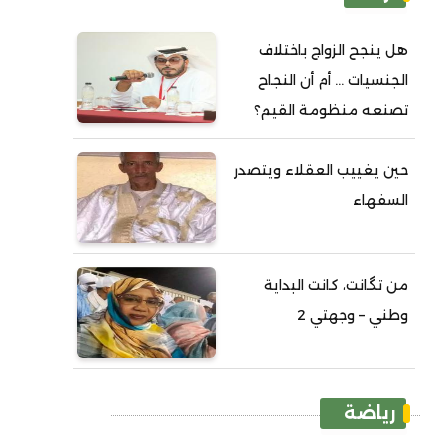
هل ينجح الزواج باختلاف
الجنسيات ... أم أن النجاح
تصنعه منظومة القيم؟
حين يغييب العقلاء ويتصدر
السفهاء
من تگانت، كانت البداية
وطني – وجهتي 2
رياضة