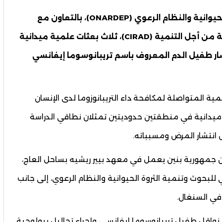
أطلق المكتب الوطني للبحوث وتنمية الثروة الحيوانية والنظام الرعوي (ONARDEP)، بالتعاون مع
المركز الدولي للتعاون في مجال البحوث الزراعية من أجل التنمية (CIRAD)، ثلاث بعثات علمية ميدانية
شار طفيل الدم المعروف باسم تريبانوسوما إيفانسي
ة المتواصلة لمكافحة داء التريبانوزوما لدى الإنسان
ميدانية في منطقتين حدوديتين تمثلان نطاقي الدراسة
 انتشار المرض ومسبباته.
 من جمهورية بنين يعمل في معهد بيير ريشيه بساحل العاج،
لبحوث وتنمية الثروة الحيوانية والنظام الرعوي، إلى جانب
اقل طفيل تريبانوسوما إيفانسي، وإجراء تحاليل بيولوجية