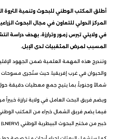
في ولايتي تيرس زمور وترارزة، بهدف دراسة انت
المسبب لمرض المثقبيات لدى الإبل.
وتندرج هذه المهمة العلمية ضمن الجهود الإقليمي
والحيوان في غرب إفريقيا، حيث ستُجرى مسوحات 
شمالاً وجنوباً، بما يتيح جمع معطيات دقيقة حول
ويضم فريق البحث العامل في ولاية ترارزة خبيراً
فيما يضم فريق الشمال خبراء من المكتب الوطني ل
خبير من مختبر البحوث البيطرية الوطني (LNERV) في السنغال.
كما ستشمل البعثات إجراء أبحاث متخصصة حول نو