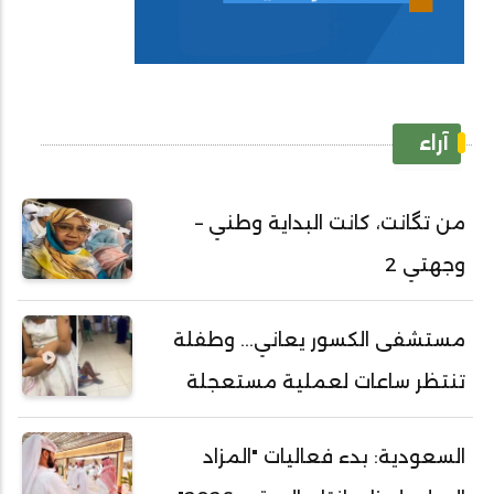
آراء
من تگانت، كانت البداية وطني –
وجهتي 2
مستشفى الكسور يعاني... وطفلة
تنتظر ساعات لعملية مستعجلة
السعودية: بدء فعاليات "المزاد