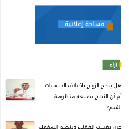
آراء
هل ينجح الزواج باختلاف الجنسيات ...
أم أن النجاح تصنعه منظومة
القيم؟
حين يغييب العقلاء ويتصدر السفهاء