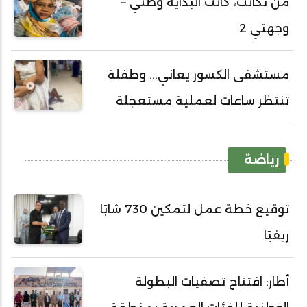
من تگانت، كانت البداية وطني –
وجهتي 2
مستشفى الكسور يعاني... وطفلة
تنتظر ساعات لعملية مستعجلة
رياضة
توقيع خطة عمل لتمكين 730 شابًا
ريفيًا
أطار: افتتاح تصفيات البطولة