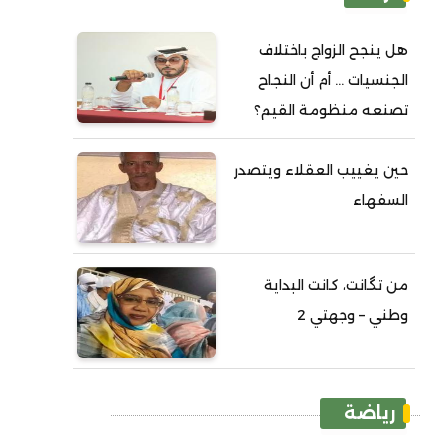
هل ينجح الزواج باختلاف
الجنسيات ... أم أن النجاح
تصنعه منظومة القيم؟
حين يغييب العقلاء ويتصدر
السفهاء
من تگانت، كانت البداية
وطني – وجهتي 2
رياضة