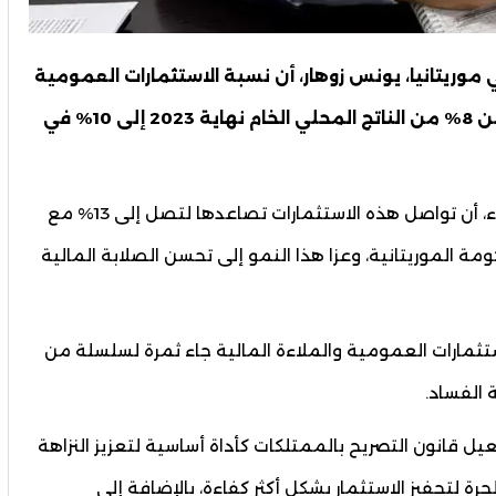
موريتانيا، يونس زوهار، أن نسبة الاستثمارات العمومية
في البلاد شهدت نموا ملحوظا، حيث ارتفعت من 8% من الناتج المحلي الخام نهاية 2023 إلى 10% في
وتوقع زوهار، خلال لقاء مع الصحفيين أمس الثلاثاء، أن تواصل هذه الاستثمارات تصاعدها لتصل إلى 13% مع
ومة الموريتانية، وعزا هذا النمو إلى تحسن الصلابة المالية
تثمارات العمومية والملاءة المالية جاء ثمرة لسلسلة من
 الفساد.
يل قانون التصريح بالممتلكات كأداة أساسية لتعزيز النزاهة
 لتحفيز الاستثمار بشكل أكثر كفاءة، بالإضافة إلى