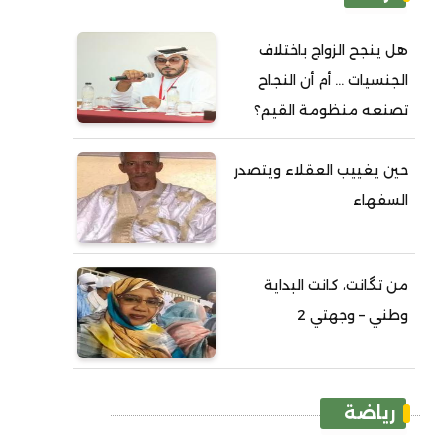
هل ينجح الزواج باختلاف
الجنسيات ... أم أن النجاح
تصنعه منظومة القيم؟
حين يغييب العقلاء ويتصدر
السفهاء
من تگانت، كانت البداية
وطني – وجهتي 2
رياضة