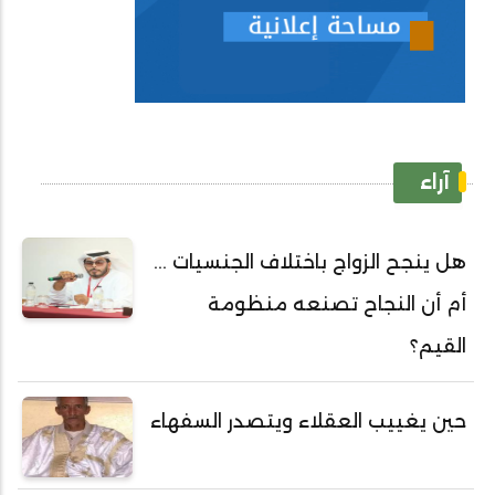
آراء
هل ينجح الزواج باختلاف الجنسيات ...
أم أن النجاح تصنعه منظومة
القيم؟
حين يغييب العقلاء ويتصدر السفهاء