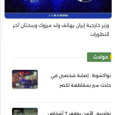
وزير خارجية إيران يهاتف ولد مرزوك ويبحثان آخر
التطورات
حوادث
نواكشوط : إصابة شخصين في
حادث سير بمقاطعة لكصر
نواذيبو.. الأمن يوقف 7 أشخاص