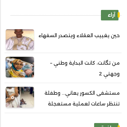
آراء
حين يغييب العقلاء ويتصدر السفهاء
من تگانت، كانت البداية وطني –
وجهتي 2
مستشفى الكسور يعاني... وطفلة
تنتظر ساعات لعملية مستعجلة