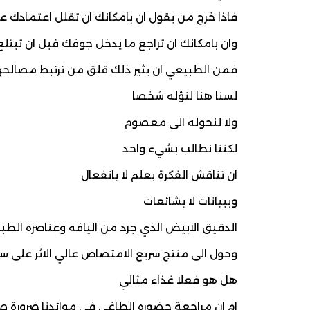
فاذا خرج من يقول ان بامكانك ان تقلل اعتمادك عل
وان بامكانك ان تراجع ما يدخل جوفك قبل ان تبتلع
فمن الطبيعي ان يثير ذلك قلق من ترتبط مصالح
لسنا هنا لنؤله شخصا
ولا لنحوله الى معصوم
لكننا نطالب بشيء واحد
ان تناقش الفكرة بعلم لا بانفعال
وببيانات لا بشائعات
الدقيق الابيض الذي جرد من اليافه وعناصره الطب
وحول الى منتج سريع الامتصاص عالي الاثر على سك
هل هو فعلا غذاء مثالي
ام ان مراجعة حضوره الطاغي في موائدنا ضرورة 