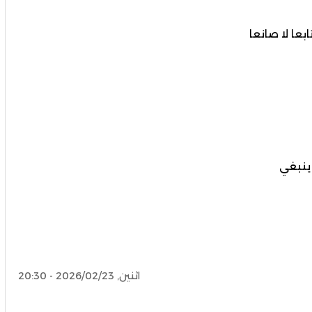
عا لا صانعا
 ينبغي
اثنين, 2026/02/23 - 20:30