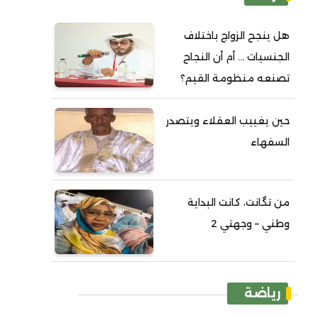
هل ينجح الزواج باختلاف
الجنسيات ... أم أن النجاح
تصنعه منظومة القيم؟
حين يغييب العقلاء ويتصدر
السفهاء
من تگانت، كانت البداية
وطني – وجهتي 2
رياضة