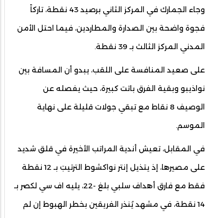
وجاء الجمارك في المركز الثاني برصيد 43 نقطة، تاركاً
فجوة واضحة بين الصدارة والمطاردين، فيما احتل الأمن
المدني المركز الثالث بـ 39 نقطة.
على صعيد المنافسة على اللقب، يبدو أن المسافة بين
نواذيبو وبقية الفرق باتت كبيرة، حيث يفصله عن
الوصيف 8 نقاط مع تبقي جولات قليلة على نهاية
الموسم.
في المقابل، تعيش أندية المراتب الأخيرة في قلق شديد
على مصيرها، إذ يتذيل إنتر نواكشوط الترتيبَ بـ 12 نقطة
فقط مع فارق أهداف سلبي بلغ -22، يليه اف سي لكصر بـ
14 نقطة، في مشهد يُنذر الفريقين بخطر الهبوط إن لم