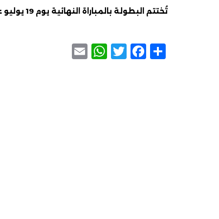
تُختتم البطولة بالمباراة النهائية يوم 19 يوليو على ملعب ميتلايف في نيويورك.
WhatsApp
Email
Facebook
Twitter
Share