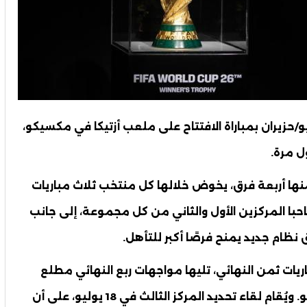
نافسات كأس العالم 2026 يوم 11 يونيو/حزيران بمباراة الافتتاح على ملعب أزتيكا في مكسيكو،
جموعة، تضم كل منها أربعة فرق، يخوض خلالها كل منتخب ثلاث مباريات
احبا المركزين الأول والثاني من كل مجموعة، إلى جانب
نظام جديد يمنح فرصًا أكبر للتأهل.
في 29 يونيو/حزيران بمباريات ثمن النهائي، تليها مواجهات ربع النهائي مطلع
يوليو/تموز، ثم نصف النهائي يومي 14 و15 يوليو. ويُقام لقاء تحديد المركز الثالث في 18 يوليو، على أن