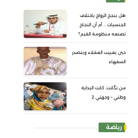
هل ينجح الزواج باختلاف
الجنسيات ... أم أن النجاح
تصنعه منظومة القيم؟
حين يغييب العقلاء ويتصدر
السفهاء
من تگانت، كانت البداية
وطني – وجهتي 2
رياضة