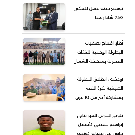
توقيع خطة عمل لتمكين
730 شابًا ريفيًا
أطار: افتتاح تصفيات
البطولة الوطنية للفئات
العمرية بمنطقة الشمال
أوجفت : انطلاق البطولة
الصيفية لكرة القدم
بمشاركة أكثر من 10 فرق
تتويج الحارس الموريتاني
إبراهيم حميدي كأفضل
حارس في بطولة كوتيف