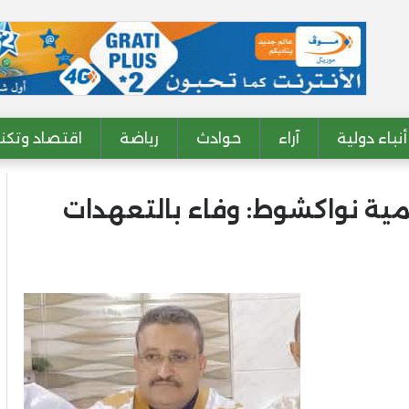
أنباء دولية
آراء
حوادث
رياضة
اقتصاد وتكنو
نمية نواكشوط: وفاء بالتعهدات