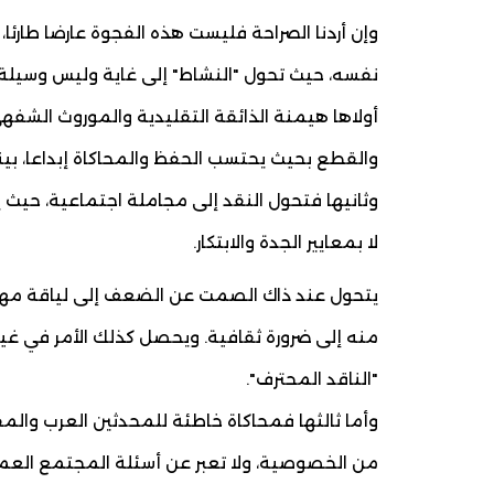
وإن أردنا الصراحة فليست هذه الفجوة عارضا طارئ
نفسه، حيث تحول "النشاط" إلى غاية وليس وسيلة. 
أولاها هيمنة الذائقة التقليدية والموروث الشفهي 
والقطع بحيث يحتسب الحفظ والمحاكاة إبداعا، بينم
وثانيها فتحول النقد إلى مجاملة اجتماعية، حيث يس
لا بمعايير الجدة والابتكار.
يتحول عند ذاك الصمت عن الضعف إلى لياقة مهذ
منه إلى ضرورة ثقافية. ويحصل كذلك الأمر في غ
"الناقد المحترف".
وأما ثالثها فمحاكاة خاطئة للمحدثين العرب وال
من الخصوصية، ولا تعبر عن أسئلة المجتمع العميقة