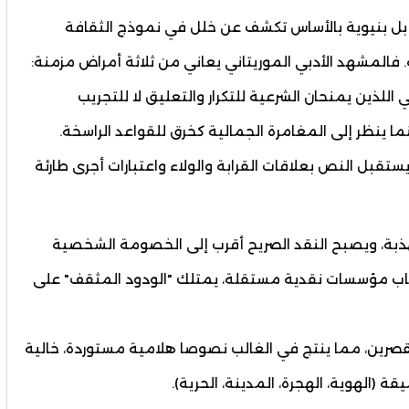
ا، بل بنيوية بالأساس تكشف عن خلل في نموذج الثقافة
فالمشهد الأدبي الموريتاني يعاني من ثلاثة أمراض مزمنة:
اللذين يمنحان الشرعية للتكرار والتعليق لا للتجريب
ا ينظر إلى المغامرة الجمالية كخرق للقواعد الراسخة.
تقبل النص بعلاقات القرابة والولاء واعتبارات أجرى طارئة
بة، ويصبح النقد الصريح أقرب إلى الخصومة الشخصية
ياب مؤسسات نقدية مستقلة، يمتلك "الودود المثقف" على
مقصرين، مما ينتج في الغالب نصوصا هلامية مستوردة، خالية
 (الهوية، الهجرة، المدينة، الحرية).