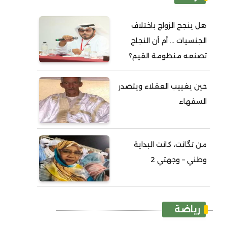
هل ينجح الزواج باختلاف
الجنسيات ... أم أن النجاح
تصنعه منظومة القيم؟
حين يغييب العقلاء ويتصدر
السفهاء
من تگانت، كانت البداية
وطني – وجهتي 2
رياضة