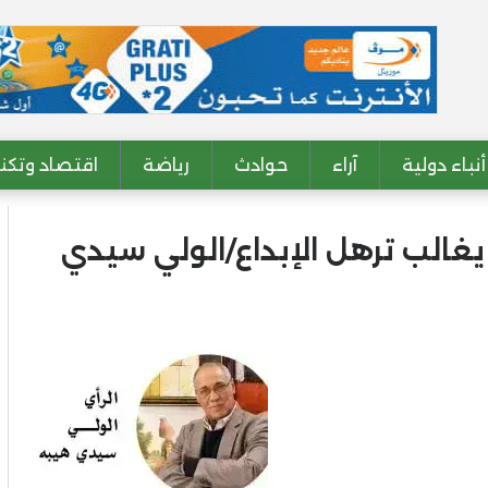
أنباء دولية
آراء
حوادث
رياضة
اقتصاد وتكنو
يغالب ترهل الإبداع/الولي سيدي