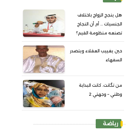
هل ينجح الزواج باختلاف
الجنسيات ... أم أن النجاح
تصنعه منظومة القيم؟
حين يغييب العقلاء ويتصدر
السفهاء
من تگانت، كانت البداية
وطني – وجهتي 2
رياضة