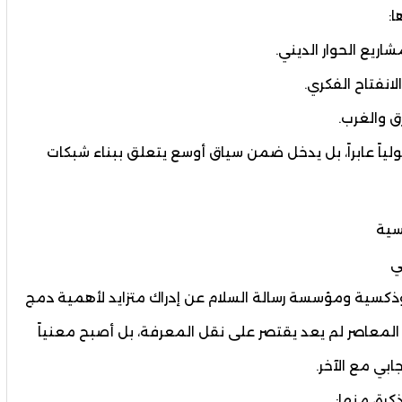
ا:
ريع الحوار الديني.
نفتاح الفكري.
رق والغرب.
كولياً عابراً، بل يدخل ضمن سياق أوسع يتعلق ببناء شبكات
كسية
وذكسية ومؤسسة رسالة السلام عن إدراك متزايد لأهمية دمج
 المعاصر لم يعد يقتصر على نقل المعرفة، بل أصبح معنياً
ابي مع الآخر.
رة، منها: