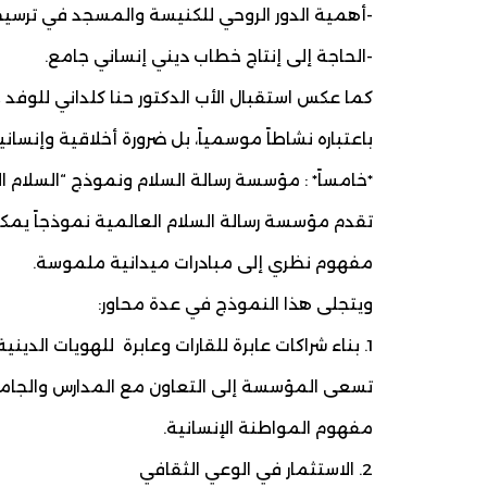
-أهمية الدور الروحي للكنيسة والمسجد في ترسيخ
-الحاجة إلى إنتاج خطاب ديني إنساني جامع.
كما عكس استقبال الأب الدكتور حنا كلداني للوفد حا
باعتباره نشاطاً موسمياً، بل ضرورة أخلاقية وإنساني
*خامساً* : مؤسسة رسالة السلام ونموذج “السلام 
تقدم مؤسسة رسالة السلام العالمية نموذجاً يمك
مفهوم نظري إلى مبادرات ميدانية ملموسة.
ويتجلى هذا النموذج في عدة محاور:
1. بناء شراكات عابرة للقارات وعابرة للهويات الدينية:
تسعى المؤسسة إلى التعاون مع المدارس والجامعات و
مفهوم المواطنة الإنسانية.
2. الاستثمار في الوعي الثقافي