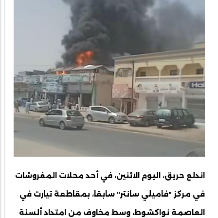
اندلع حريق، اليوم الاثنين، في أحد محلات المفروشات
في مركز "فاميلي سانتر" سابقا، بمقاطعة تيارت في
العاصمة نواكشوط، وسط مخاوف من امتداد ألسنة