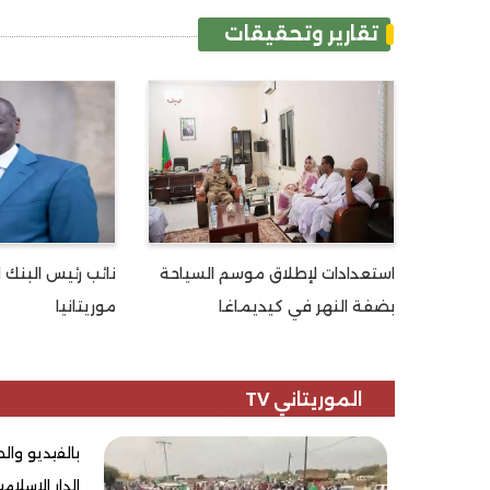
تقارير وتحقيقات
استعدادات لإطلاق موسم السياحة
نائب رئيس البنك ا
بضفة النهر في كيديماغا
موريتانيا
الموريتاني TV
بالفيديو وا
الدار الإسلام