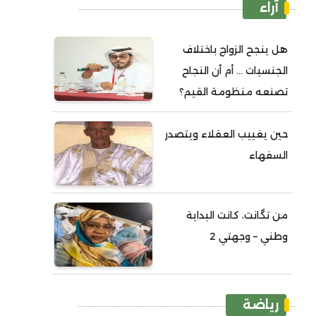
آراء
هل ينجح الزواج باختلاف
الجنسيات ... أم أن النجاح
تصنعه منظومة القيم؟
حين يغييب العقلاء ويتصدر
السفهاء
من تگانت، كانت البداية
وطني – وجهتي 2
رياضة