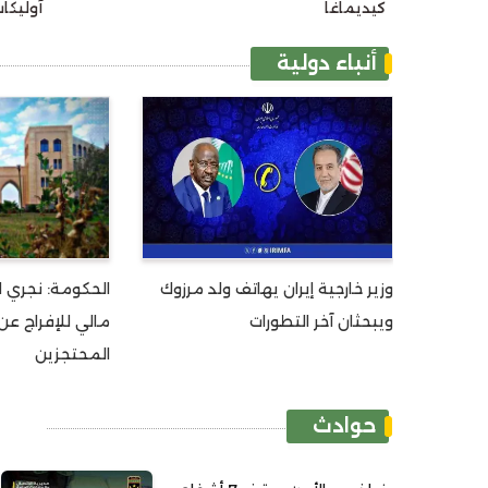
كيديماغا
آوليكا
أنباء دولية
وزير خارجية إيران يهاتف ولد مرزوك
الحكومة: نجري 
ويبحثان آخر التطورات
مالي للإفراج عن
المحتجزين
حوادث