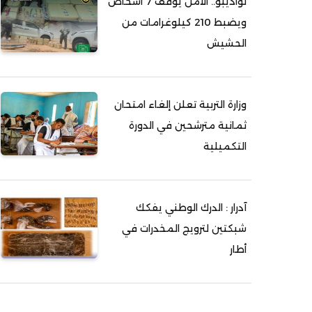
نواذيبو.. الأمن يوقف 7 أشخاص
ويضبط 210 كيلوغرامات من
الحشيش
وزارة التربية تعلن إلغاء امتحان
ثمانية مترشحين في الدورة
التكميلية
آدرار : الدرك الوطني يفكك
شبكتين لترويج المخدرات في
أطار