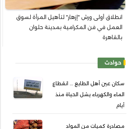
انطلاق أولى ورش "إزهار" لتأهيل المرأة لسوق
العمل في فن المكرامية بمدينة حلوان
بالقاهرة
حوادث
سكان عين أهل الطايع ... انقطاع
الماء والكهرباء يشل الحياة منذ
أيام
مصادرة كميات من المواد