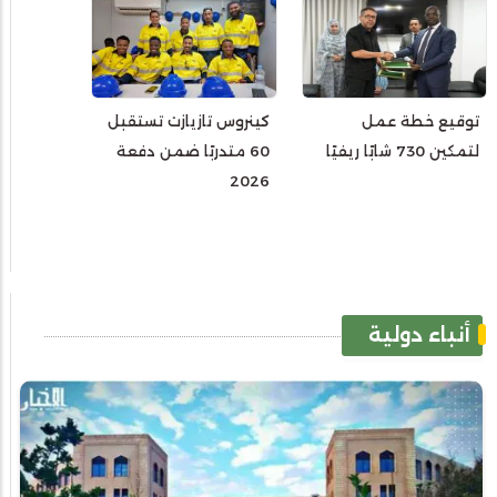
توقيع خطة عمل
كينروس تازيازت تستقبل
لتمكين 730 شابًا ريفيًا
60 متدربًا ضمن دفعة
2026
أنباء دولية