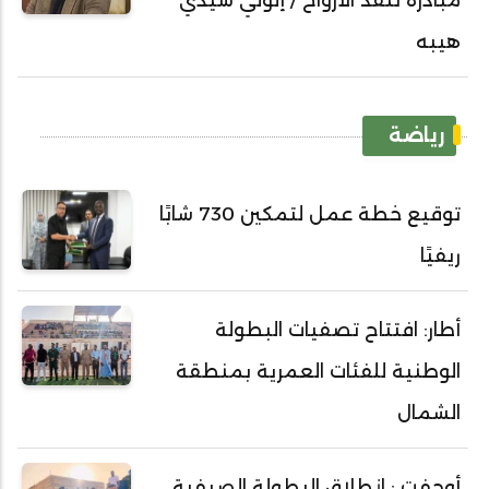
مبادرة تنقذ الأرواح / إلولي سيدي
هيبه
رياضة
توقيع خطة عمل لتمكين 730 شابًا
ريفيًا
أطار: افتتاح تصفيات البطولة
الوطنية للفئات العمرية بمنطقة
الشمال
أوجفت : انطلاق البطولة الصيفية