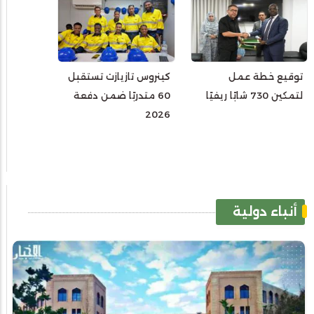
توقيع خطة عمل
كينروس تازيازت تستقبل
لتمكين 730 شابًا ريفيًا
60 متدربًا ضمن دفعة
2026
أنباء دولية