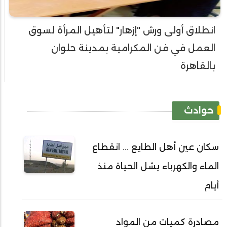
انطلاق أولى ورش "إزهار" لتأهيل المرأة لسوق
العمل في فن المكرامية بمدينة حلوان
بالقاهرة
حوادث
سكان عين أهل الطايع ... انقطاع
الماء والكهرباء يشل الحياة منذ
أيام
مصادرة كميات من المواد