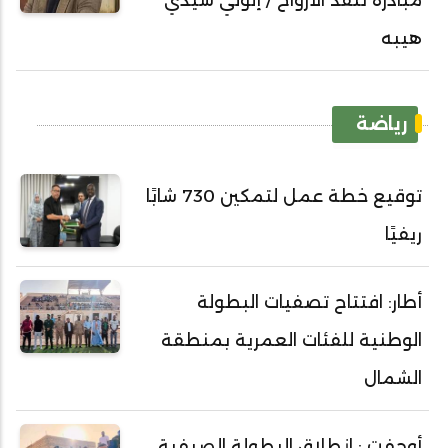
مبادرة تنقذ الأرواح / إلولي سيدي
هيبه
رياضة
توقيع خطة عمل لتمكين 730 شابًا
ريفيًا
أطار: افتتاح تصفيات البطولة
الوطنية للفئات العمرية بمنطقة
الشمال
أوجفت : انطلاق البطولة الصيفية