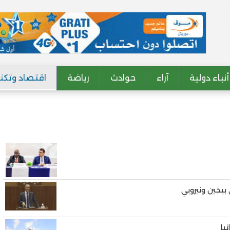
أنباء دولية
آراء
حوادث
رياضة
اقتصاد وتكنو
بيجين ونيروبي
يا