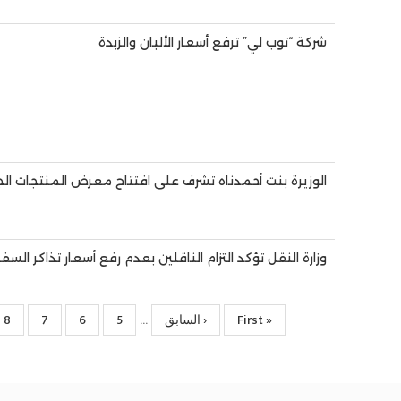
شركة “توب لي” ترفع أسعار الألبان والزبدة
الوزيرة بنت أحمدناه تشرف على افتتاح معرض المنتجات الجز
وزارة النقل تؤكد التزام الناقلين بعدم رفع أسعار تذاكر السف
« First
First
‹ السابق
Previous
5
الصفحة
6
الصفحة
7
الصفحة
8
ال
…
page
page