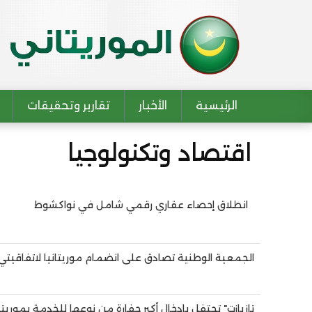
الرئيسية
الأخبار
تقارير وتحقيقات
Main navigation
اقتصاد وتكنولوجيا
انطلاق إحصاء عقاري رقمي شامل في نواكشوط
Pagination
الجمعية الوطنية تصادق على انضمام موريتانيا لاتفاقيتي 
تازيازت" تحتفل بإدخال أكبر حفارة من نوعها للخدمة بموريتان