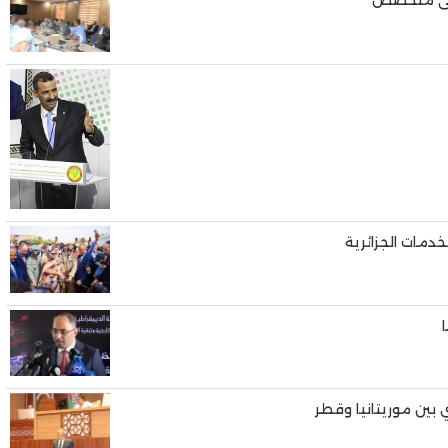
شفى متخصص
دمات الجزائرية
 بين موريتانيا وقطر