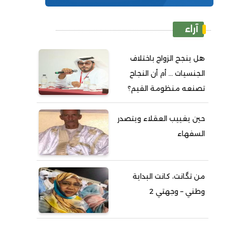
آراء
هل ينجح الزواج باختلاف
الجنسيات ... أم أن النجاح
تصنعه منظومة القيم؟
حين يغييب العقلاء ويتصدر
السفهاء
من تگانت، كانت البداية
وطني – وجهتي 2